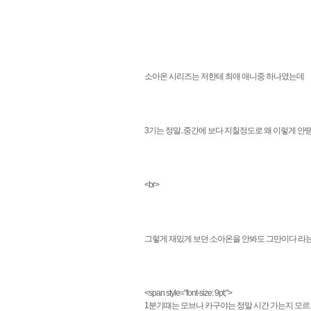
소아온 시리즈는 저한테 최애 애니중 하나였는데
3기는 정말..중간에 보다 지칠정도로 왜 이렇게 안
<br>
그렇게 재밌게 보던 소아온을 안봐도 그만이다 라는
<span style="font-size: 9pt;">
1분기때는 모브나 카구야는 정말 시간 가는지 모르고 봤