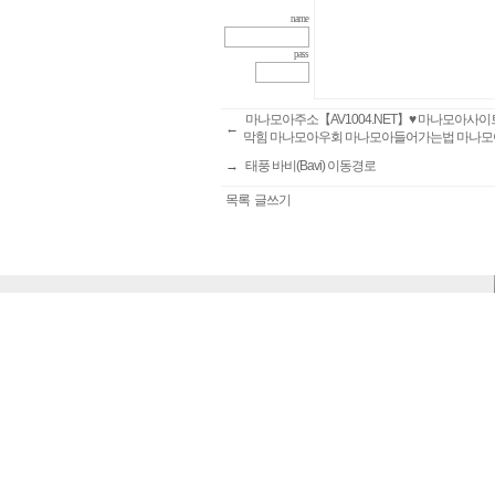
name
pass
마나모아주소【AV1004.NET】♥ 마나모아
←
막힘 마나모아우회 마나모아들어가는법 마나
→
태풍 바비(Bavi) 이동경로
목록
글쓰기