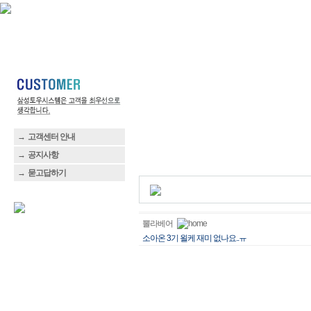
→
고객센터 안내
→
공지사항
→
묻고답하기
뽈라베어
소아온 3기 욀케 재미 없나요..ㅠ